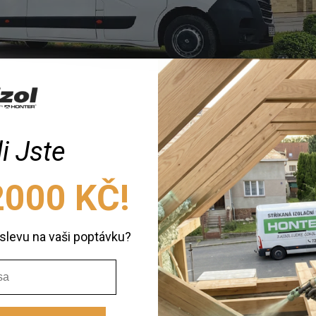
oliv
i Jste
000 KČ!
levu na vaši poptávku?