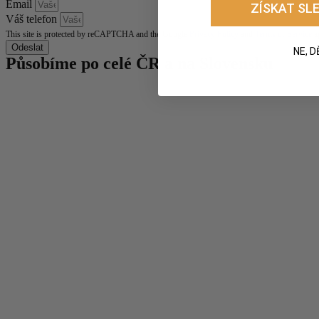
Email
ZÍSKAT SLE
Váš telefon
This site is protected by reCAPTCHA and the Google
Privacy Policy
and
Terms of Service
a
Odeslat
NE, D
Působíme po
celé ČR
a
na Slovensku