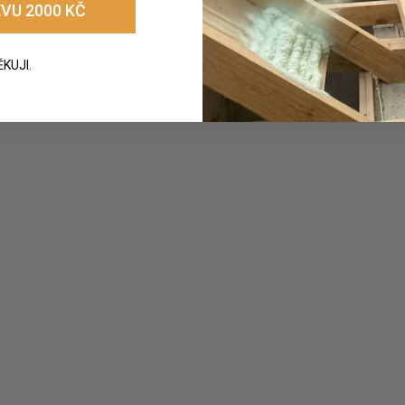
VU 2000 KČ
pply.
ĚKUJI.