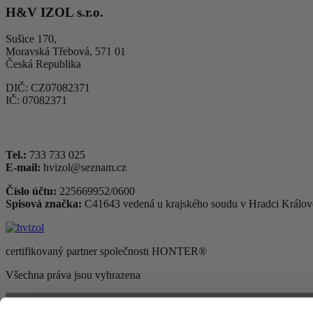
H&V IZOL s.r.o.
Sušice 170,
Moravská Třebová, 571 01
Česká Republika
DIČ: CZ07082371
IČ: 07082371
Tel.:
733 733 025
E-mail:
hvizol@seznam.cz
Číslo účtu:
225669952/0600
Spisová značka:
C41643 vedená u krajského soudu v Hradci Králov
certifikovaný partner společnosti HONTER®
Všechna práva jsou vyhrazena