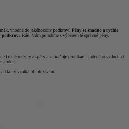
buněk, vhodné do jakéhokoliv podkroví.
Pěny se snadno a rychle
v podkroví
. Rádi Vám poradíme s výběrem té správné pěny.
je i malé mezery a spáry a zabraňuje pronikání studeného vzduchu i
nstrukci.
pad který vzniká při ořezávání.