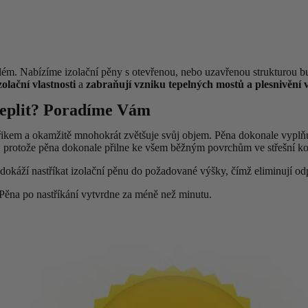
blém. Nabízíme izolační pěny s otevřenou, nebo uzavřenou strukturou 
olační vlastnosti
a
zabraňují vzniku tepelných mostů a plesnivění 
ateplit? Poradíme Vám
řikem a okamžitě mnohokrát zvětšuje svůj objem. Pěna dokonale vyplňu
, protože pěna dokonale přilne ke všem běžným povrchům ve střešní ko
 dokáží nastříkat izolační pěnu do požadované výšky, čímž eliminují od
. Pěna po nastříkání vytvrdne za méně než minutu.