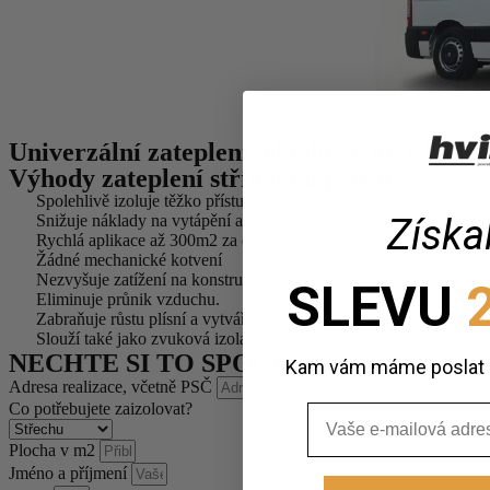
Univerzální zateplení, vhodné téměř kamk
Výhody zateplení stříkanou pěnou
Spolehlivě izoluje těžko přístupná místa.
Získal
Snižuje náklady na vytápění a klimatizaci.
Rychlá aplikace až 300m2 za den (dle náročnosti stavby)
Žádné mechanické kotvení
Nezvyšuje zatížení na konstrukci budovy.
SLEVU
2
Eliminuje průnik vzduchu.
Zabraňuje růstu plísní a vytváří zdravé životní prostředí.
Slouží také jako zvuková izolace.
NECHTE SI TO SPOČÍTAT
Kam vám máme poslat s
Adresa realizace, včetně PSČ
Co potřebujete zaizolovat?
Email
Plocha v m2
Jméno a příjmení