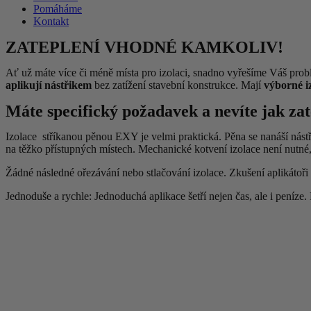
Pomáháme
Kontakt
ZATEPLENÍ VHODNÉ KAMKOLIV!
Ať už máte více či méně místa pro izolaci, snadno vyřešíme Váš pro
aplikují nástřikem
bez zatížení stavební konstrukce. Mají
výborné iz
Máte specifický požadavek a nevíte jak z
Izolace stříkanou pěnou EXY je velmi praktická. Pěna se nanáší nást
na těžko přístupných místech. Mechanické kotvení izolace není nutné
Žádné následné ořezávání nebo stlačování izolace. Zkušení aplikátoři
Jednoduše a rychle: Jednoduchá aplikace šetří nejen čas, ale i peníze